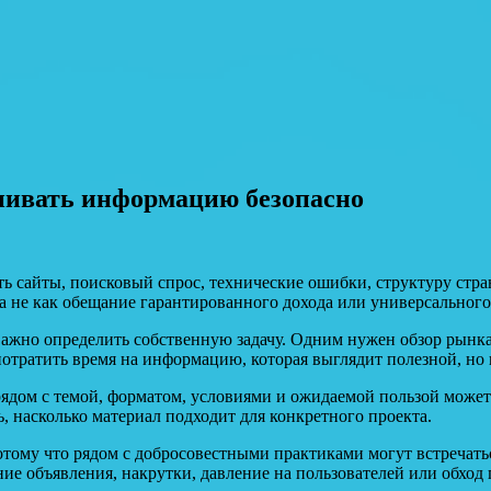
енивать информацию безопасно
ть сайты, поисковый спрос, технические ошибки, структуру стр
 а не как обещание гарантированного дохода или универсального
ажно определить собственную задачу. Одним нужен обзор рынка
отратить время на информацию, которая выглядит полезной, но 
 рядом с темой, форматом, условиями и ожидаемой пользой може
, насколько материал подходит для конкретного проекта.
потому что рядом с добросовестными практиками могут встречат
ние объявления, накрутки, давление на пользователей или обхо