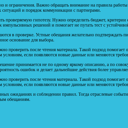
но и ограничения. Важно обращать внимание на правила работы с
х ситуаций и порядок коммуникации с партнерами.
 проверяемую гипотезу. Нужно определить бюджет, критерии о
ск импульсивных решений и помогает не путать тест с устойчиво
аются в проверке. Устные обещания желательно подтверждать пи
нное основание для выбора.
ужно проверить после чтения материала. Такой подход помогае
м условиям, если появляются новые данные или меняются требо
 решение принимается не по одному яркому описанию, а по сово
ероятность ошибок и делает дальнейшие действия более управля
ужно проверить после чтения материала. Такой подход помогае
м условиям, если появляются новые данные или меняются требо
нных ожиданиях и соблюдении правил. Тогда отраслевые события
ным обещаниям.