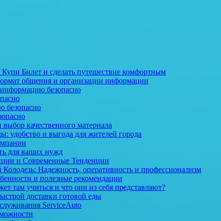
 Купи Билет и сделать путешествие комфортным
 формат общения и организации информации
ть информацию безопасно
опасно
ю безопасно
зопасно
и выбор качественного материала
ы: удобство и выгода для жителей города
компании
ть для ваших нужд
диции и Современные Тенденции
й Колодезь: Надежность, оперативность и профессионализм
обенности и полезные рекомендации
т там учиться и что они из себя представляют?
быстрой доставки готовой еды
служивания ServiceAuto
зможности