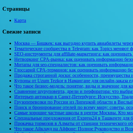
Страницы
Карта
Свежие записи
Москва — Бишкек: как выгодно купить авиабилеты через
Тематические сообщества в Telegram: как Topics меняют
SEO-инструменты для affiliate-маркетинга: как оценива
Нетворкинг CPA-рынка: как оценивать информацию без
Митапы для seo-специалистов: как оценивать информаци
Глоссарий CPA-терминов: как оценивать информацию бе
Продажа строганной доски: особенности, преимущества 
Купоны от Uzum Tezkor в Намангане для онлайн-заказа ед
Что такое бизнес-модель: понятие, виды и значение для 
Сравнение шуруповерта, дрели и перфоратора: что выбра
Интерьер антиквар в Санкт-Петербурге: Искусство, Тра
Грузоперевозки по России из Липецкой области в Вислы
Поиск и бронирование отелей по всему миру: советы, ос
Самые хорошие частные школы в центре Москвы. Кто може
Специальные предложения от Express24 в Ташкенте для 
Прокачка тормозов в Алматы от станции технического об
Что такое Айклауд на Айфоне: Полное Руководство и Во