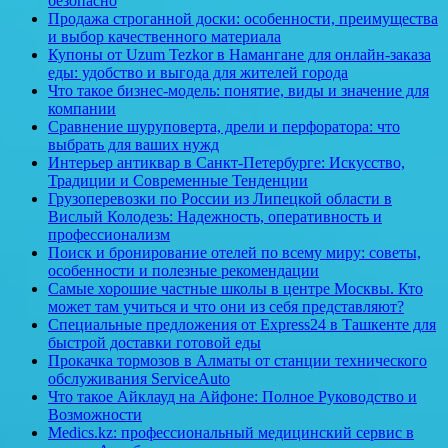
безопасно
Продажа строганной доски: особенности, преимущества
и выбор качественного материала
Купоны от Uzum Tezkor в Намангане для онлайн-заказа
еды: удобство и выгода для жителей города
Что такое бизнес-модель: понятие, виды и значение для
компании
Сравнение шуруповерта, дрели и перфоратора: что
выбрать для ваших нужд
Интерьер антиквар в Санкт-Петербурге: Искусство,
Традиции и Современные Тенденции
Грузоперевозки по России из Липецкой области в
Вислый Колодезь: Надежность, оперативность и
профессионализм
Поиск и бронирование отелей по всему миру: советы,
особенности и полезные рекомендации
Самые хорошие частные школы в центре Москвы. Кто
может там учиться и что они из себя представляют?
Специальные предложения от Express24 в Ташкенте для
быстрой доставки готовой еды
Прокачка тормозов в Алматы от станции технического
обслуживания ServiceAuto
Что такое Айклауд на Айфоне: Полное Руководство и
Возможности
Medics.kz: профессиональный медицинский сервис в