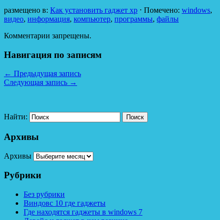
размещено в:
Как установить гаджет xp
⋅
Помечено:
windows
,
видео
,
информация
,
компьютер
,
программы
,
файлы
Комментарии запрещены.
Навигация по записям
←
Предыдущая запись
Следующая запись
→
Найти:
Архивы
Архивы
Рубрики
Без рубрики
Виндовс 10 где гаджеты
Где находятся гаджеты в windows 7