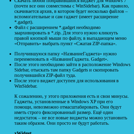
Скачать любой понравившийся виджет для Windows 7
(почти все они совместимы с WinSidebar). Как правило,
скачивается архив, в котором будет несколько файлов –
вспомогательные и сам гаджет (имеет расширение
*.gadget).
Файл с расширением *.gadget необходимо
заархивировать в *.zip. Для этого нужно кликнуть
правой кнопкой мыши по файлу, в выпадающем меню
«Отправить» выбрать пункт «Сжатая ZIP-папка».
Получившуюся папку «НазваниеГаджета» нужно
переименовать в «НазваниеГаджета. Gadget».
После этого необходимо зайти в расположение Windows
Sidebar, отыскать там папку Gadgets и скопировать
получившийся ZIP-файл туда.
После этого виджет доступен для использования в
WinSidebar.
К сожалению, у этого приложения есть и свои минусы.
Гаджеты, установленные в Windows XP при его
помощи, невозможно отмасштабировать. Они будут
иметь строго фиксированный размер. Ещё один
недостаток – не все новые виджеты можно установить
таким образом. Они просто не будут работать.
xWidget