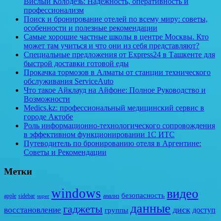
Вислый Колодезь: Надежность, оперативность и
профессионализм
Поиск и бронирование отелей по всему миру: советы,
особенности и полезные рекомендации
Самые хорошие частные школы в центре Москвы. Кто
может там учиться и что они из себя представляют?
Специальные предложения от Express24 в Ташкенте для
быстрой доставки готовой еды
Прокачка тормозов в Алматы от станции технического
обслуживания ServiceAuto
Что такое Айклауд на Айфоне: Полное Руководство и
Возможности
Medics.kz: профессиональный медицинский сервис в
городе Актобе
Роль информационно-технологического сопровождения
в эффективном функционировании 1С ИТС
Путеводитель по бронированию отеля в Аргентине:
Советы и Рекомендации
Метки
windows
видео
безопасность
apple
sidebar
анализ
super
данные
гаджеты
диск
восстановление
доступ
группы