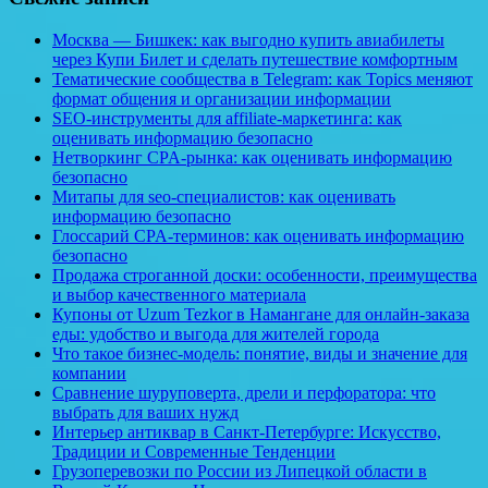
Москва — Бишкек: как выгодно купить авиабилеты
через Купи Билет и сделать путешествие комфортным
Тематические сообщества в Telegram: как Topics меняют
формат общения и организации информации
SEO-инструменты для affiliate-маркетинга: как
оценивать информацию безопасно
Нетворкинг CPA-рынка: как оценивать информацию
безопасно
Митапы для seo-специалистов: как оценивать
информацию безопасно
Глоссарий CPA-терминов: как оценивать информацию
безопасно
Продажа строганной доски: особенности, преимущества
и выбор качественного материала
Купоны от Uzum Tezkor в Намангане для онлайн-заказа
еды: удобство и выгода для жителей города
Что такое бизнес-модель: понятие, виды и значение для
компании
Сравнение шуруповерта, дрели и перфоратора: что
выбрать для ваших нужд
Интерьер антиквар в Санкт-Петербурге: Искусство,
Традиции и Современные Тенденции
Грузоперевозки по России из Липецкой области в