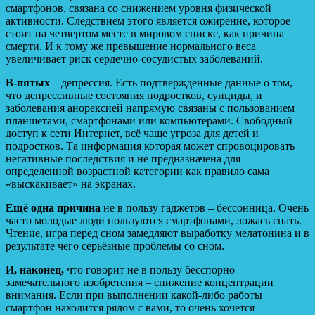
смартфонов, связана со снижением уровня физической
активности. Следствием этого является ожирение, которое
стоит на четвертом месте в мировом списке, как причина
смерти. И к тому же превышение нормального веса
увеличивает риск сердечно-сосудистых заболеваний.
В-пятых
– депрессия. Есть подтвержденные данные о том,
что депрессивные состояния подростков, суициды, и
заболевания анорексией напрямую связаны с пользованием
планшетами, смартфонами или компьютерами. Свободный
доступ к сети Интернет, всё чаще угроза для детей и
подростков. Та информация которая может спровоцировать
негативные последствия и не предназначена для
определенной возрастной категории как правило сама
«выскакивает» на экранах.
Ещё одна причина
не в пользу гаджетов – бессонница. Очень
часто молодые люди пользуются смартфонами, ложась спать.
Чтение, игра перед сном замедляют выработку мелатонина и в
результате чего серьёзные проблемы со сном.
И, наконец,
что говорит не в пользу бесспорно
замечательного изобретения – снижение концентрации
внимания. Если при выполнении какой-либо работы
смартфон находится рядом с вами, то очень хочется