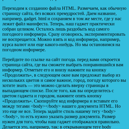
Переходим к созданию файла HTML. Размечаем, как обычную
страницу сайта, без всяких премудростей. Даем название,
например, gadget. html и сохраняем в том же месте, где у нас
лежит файл манифеста. Теперь, наш гаджет практически
собран целиком. Осталось лишь раздобыть код самого
погодного информера. Сразу оговорюсь, экспериментировать
не воспрещается. Можно взять и код информера, например,
курса валют или еще какого-нибудь. Но мы остановимся на
погодном информере.
Перейдите по ссылке на сайт погода. перед вами откроется
страница сайта, где вы сможете выбрать понравившийся вам
информер. Отметьте его и внизу нажмите на кнопку
«Продолжить», в следующем окне вам предложат выбор из
нескольких цветов и самое важное, город, погоду которого вы
хотите знать — это можно сделать вверху страницы в
выпадающем списке. После того, как вы определитесь с
цветом гаджета и городом, нажмите опять кнопку
«Продолжить». Скопируйте код информера и вставьте его
между тегами <body></body> нашего документа HTML. Но
это еще не все. Теперь задайте стиль нашему тегу <body>
</body>, то есть нужно указать размер документа. Размер
нужен для того, чтобы наш гаджет отображался правильно.
Делается это, например, так: в открывающем теге body