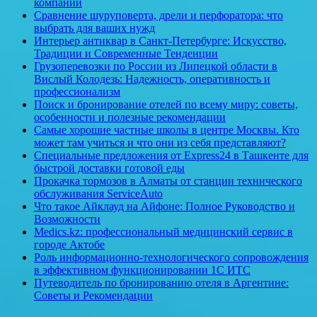
компании
Сравнение шуруповерта, дрели и перфоратора: что
выбрать для ваших нужд
Интерьер антиквар в Санкт-Петербурге: Искусство,
Традиции и Современные Тенденции
Грузоперевозки по России из Липецкой области в
Вислый Колодезь: Надежность, оперативность и
профессионализм
Поиск и бронирование отелей по всему миру: советы,
особенности и полезные рекомендации
Самые хорошие частные школы в центре Москвы. Кто
может там учиться и что они из себя представляют?
Специальные предложения от Express24 в Ташкенте для
быстрой доставки готовой еды
Прокачка тормозов в Алматы от станции технического
обслуживания ServiceAuto
Что такое Айклауд на Айфоне: Полное Руководство и
Возможности
Medics.kz: профессиональный медицинский сервис в
городе Актобе
Роль информационно-технологического сопровождения
в эффективном функционировании 1С ИТС
Путеводитель по бронированию отеля в Аргентине:
Советы и Рекомендации