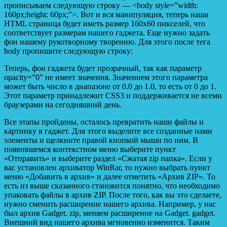
прописываем следующую строку — <body style=”width:
160px;height: 60px;”>. Вот и вся манипуляция, теперь наша
HTML страница будет иметь размер 160х60 пикселей, что
соответствует размерам нашего гаджета. Еще нужно задать
фон нашему рукотворному творению. Для этого после тега
body пропишите следующую строку:
Теперь, фон гаджета будет прозрачный, так как параметр
opacity=”0” не имеет значения. Значением этого параметра
может быть число в диапазоне от 0.0 до 1.0, то есть от 0 до 1.
Этот параметр принадлежит CSS3 и поддерживается не всеми
браузерами на сегодняшний день.
Все этапы пройдены, осталось превратить наши файлы и
картинку в гаджет. Для этого выделите все созданные нами
элементы и щелкните правой кнопкой мыши по ним. В
появившемся контекстном меню выберите пункт
«Отправить» и выберите раздел «Сжатая zip папка». Если у
вас установлен архиватор WinRar, то нужно выбрать пункт
меню «Добавить в архив» и далее отметить «Архив ZIP». То
есть из выше сказанного становится понятно, что необходимо
упаковать файлы в архив ZIP. После того, как вы это сделаете,
нужно сменить расширение нашего архива. Например, у нас
был архив Gadget. zip, меняем расширение на Gadget. gadget.
Внешний вид нашего архива мгновенно изменится. Таким