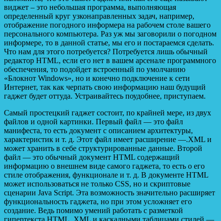
виджет – это небольшая программа, выполняющая
определенный круг узконаправленных задач, например,
отображение погодного информера на рабочем столе вашего
персонального компьютера. Раз уж мы заговорили о погодном
информере, то в данной статье, мы его и постараемся сделать.
Что нам для этого потребуется? Потребуется лишь обычный
редактор HTML, если его нет в вашем арсенале программного
обеспечения, то подойдет встроенный по умолчанию
«Блокнот Windows», но и конечно подключение к сети
Интернет, так как черпать свою информацию наш будущий
гаджет будет оттуда. Устраивайтесь поудобнее, приступаем.
Самый простецкий гаджет состоит, по крайней мере, из двух
файлов и одной картинки. Первый файл — это файл
манифеста, то есть документ с описанием архитектуры,
характеристик и т. д. Этот файл имеет расширение —.XML и
может хранить в себе структурированные данные. Второй
файл — это обычный документ HTML содержащий
информацию о внешнем виде самого гаджета, то есть о его
стиле отображения, функционале и т. д. В документе HTML
может использоваться не только CSS, но и скриптовые
сценарии Java Script. Эта возможность значительно расширяет
функциональность гаджета, но при этом усложняет его
создание. Ведь помимо умений работать с разметкой
гипертекста HTML, XML и каскадными таблицами стилей —