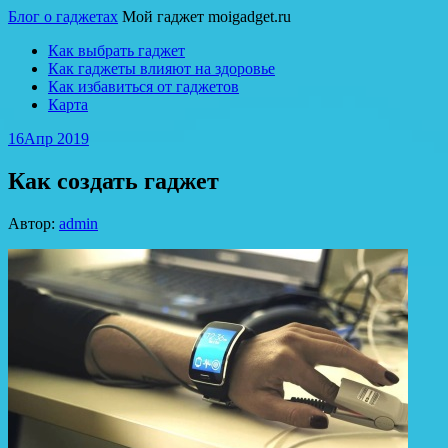
Блог о гаджетах
Мой гаджет moigadget.ru
Как выбрать гаджет
Как гаджеты влияют на здоровье
Как избавиться от гаджетов
Карта
16
Апр 2019
Как создать гаджет
Автор:
admin