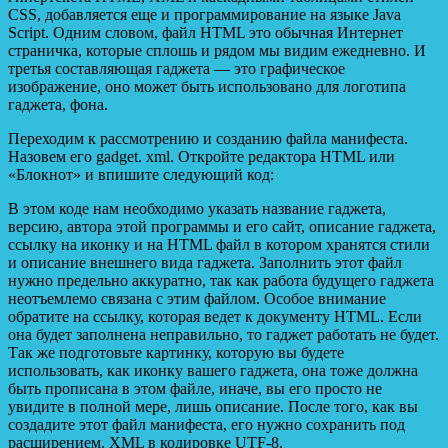
CSS, добавляется еще и программирование на языке Java
Script. Одним словом, файл HTML это обычная Интернет
страничка, которые сплошь и рядом мы видим ежедневно. И
третья составляющая гаджета — это графическое
изображение, оно может быть использовано для логотипа
гаджета, фона.
Переходим к рассмотрению и созданию файла манифеста.
Назовем его gadget. xml. Откройте редактора HTML или
«Блокнот» и впишите следующий код:
В этом коде нам необходимо указать название гаджета,
версию, автора этой программы и его сайт, описание гаджета,
ссылку на иконку и на HTML файл в котором хранятся стили
и описание внешнего вида гаджета. Заполнить этот файл
нужно предельно аккуратно, так как работа будущего гаджета
неотъемлемо связана с этим файлом. Особое внимание
обратите на ссылку, которая ведет к документу HTML. Если
она будет заполнена неправильно, то гаджет работать не будет.
Так же подготовьте картинку, которую вы будете
использовать, как иконку вашего гаджета, она тоже должна
быть прописана в этом файле, иначе, вы его просто не
увидите в полной мере, лишь описание. После того, как вы
создадите этот файл манифеста, его нужно сохранить под
расширением. XML в кодировке UTF-8.